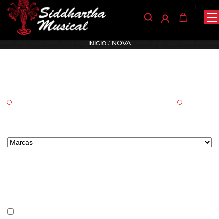
0
Nova
/ NOVA
INICIO
Categorías
Percusión
Pedales
Marcas tipo select
Precio
En stock