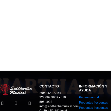
CONTACTO
INFORMACIÓN Y
AYUDA
(604) 423 77 54
322 662 9909 - 310
Pagina normal
595 1992
Preguntas frecuentes
info@siddharthamusical.com
Preguntas frecuentes
Cr 49 # 52-141 local