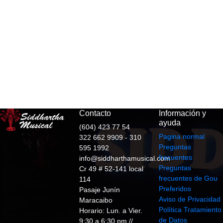
Contacto
Información y
ayuda
(604) 423 77 54
Pagina normal
322 662 9909 - 310
Preguntas
595 1992
frecuentes
info@siddharthamusical.com
Preguntas
Cr 49 # 52-141 local
frecuentes de Gou
114
Preferidos
Pasaje Junín
Aviso de Privacidad
Maracaibo
Política Tratamiento
Horario: Lun. a Vier.
de Datos
9:30 a 6:30 pm //