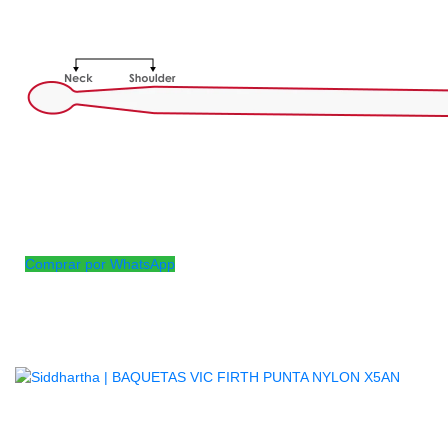
Tipo de madera:
nogal
Cono:
Medio
PALO
Serie:
Terra
Enfriamiento de la superficie:
manchado
CONSEJO
Material:
nailon
Forma:
Lágrima
Comprar por WhatsApp
Productos
Relacionados
AGOTADO
BAQUETAS VIC FIRTH PUNTA