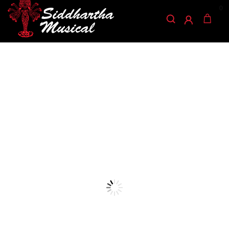
0
/
/
/ BAQUETAS VIC
INICIO
PERCUSIÓN
BAQUETAS Y ESCOBILLAS
FIRTH TERRA 5BN
baquetas-y-escobillas
BAQUETAS VIC FIRTH
TERRA 5BN
Ref: 40001110
$
48.000
AGOTADO