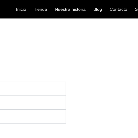
Inicio
Tienda
Nuestra historia
Blog
Contacto
S
Preguntas frecuentes
/ PREGUNTAS FRECUENTES
INICIO