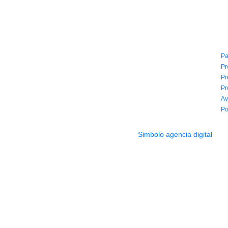
CONTACTO
I
(604) 423 77 54
Pa
322 662 9909 - 310 595 1992
Pr
info@siddharthamusical.com
Pr
Cr 49 # 52-141 local 114
Pr
Pasaje Junín Maracaibo
Av
Horario: Lun. a Vier. 9:30 a 6:30 pm // Sab. 9:00 am a 5:00 pm
Po
2022 Todos los Derechos reservados.
Simbolo agencia digital