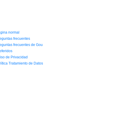
NFORMACIÓN Y AYUDA
gina normal
eguntas frecuentes
eguntas frecuentes de Gou
eferidos
iso de Privacidad
lítica Tratamiento de Datos