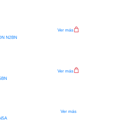
QUETAS NOVA PUNTA DE NYLON N5
$
28.000
Ver más
QUETAS NOVA PUNTAB DE NYLON N
$
28.000
Ver más
AGOTADO
BAQUETAS NOVA PUNTA NYLON N5B
$
30.000
Ver más
BAQUETAS NOVA PUNTA MADERA N5