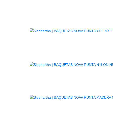
BA
BA