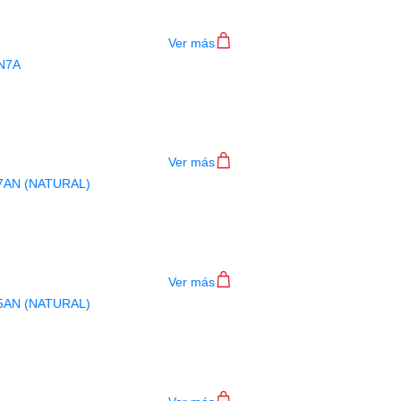
$
22.000
Ver más
BAQUETAS NOVA PUNTA MADERA N7
$
22.000
Ver más
TAS NOVA PUNTA NYLON N7AN (NA
$
28.000
Ver más
TAS NOVA PUNTA NYLON N5AN (NA
$
28.000