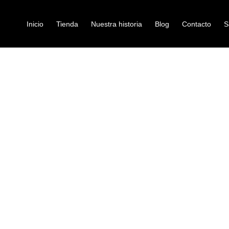
Inicio
Tienda
Nuestra historia
Blog
Contacto
S
UETAS NOVA PUNTA MADERA N2B
baquetas-y-escobillas
BAQUETAS N
N2B
Ref: 40001003
$
22.000
Baquetas para bateria 2b punta
Tamaño: 2B
Diámetro: .630 ”
Largo: 16 1/4 ”