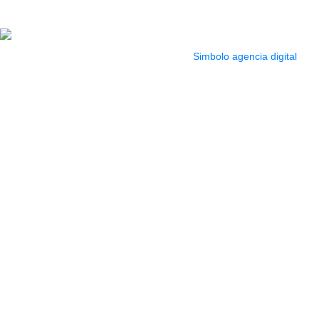
Sab. 9:00 am a 5:00
pm
2022 Todos los Derechos reservados.
Simbolo agencia digital