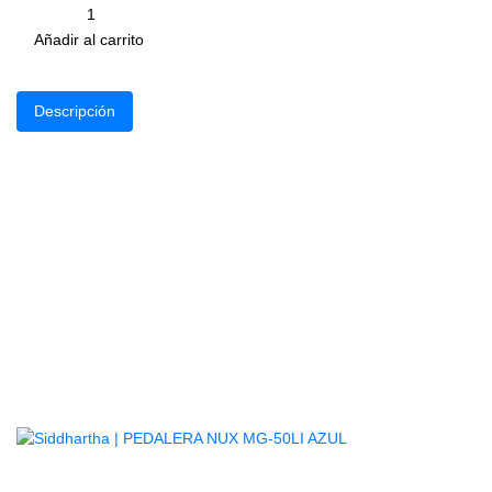
Cantidad
remove
add
Añadir al carrito
Descripción
M
Uni
Unidade
Unidad
D
Lo
Productos
Relacionados
AGOTADO
PEDALERA NUX MG-50LI AZUL