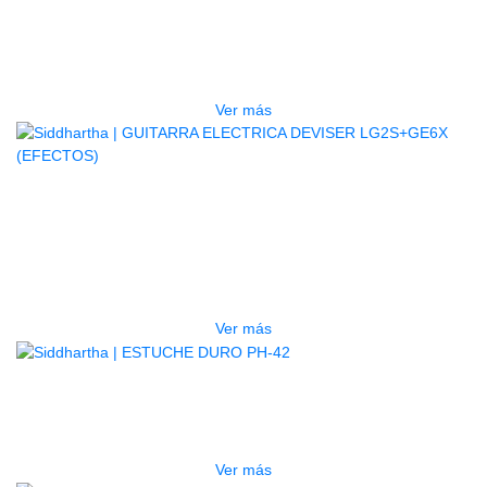
BAJO ELECTRICO DEVISER L-B3-
5P BL
$
832.000
Ver más
AGOTADO
GUITARRA ELECTRICA DEVISER
LG2S+GE6X (EFECTOS)
$
750.000
Ver más
AGOTADO
ESTUCHE DURO PH-42
$
277.000
Ver más