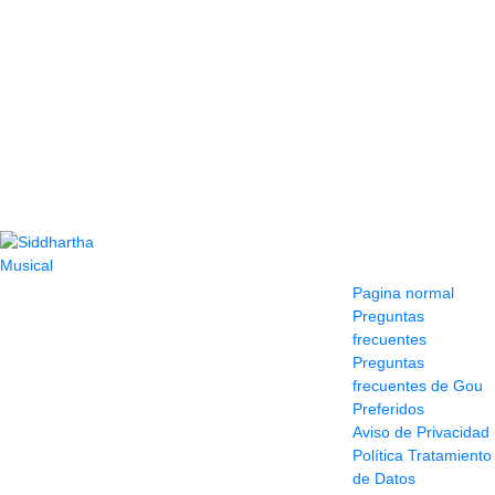
Contacto
Información y
ayuda
(604) 423 77 54
Pagina normal
322 662 9909 - 310
Preguntas
595 1992
frecuentes
info@siddharthamusical.com
Preguntas
Cr 49 # 52-141 local
frecuentes de Gou
114
Preferidos
Pasaje Junín
Aviso de Privacidad
Maracaibo
Política Tratamiento
Horario: Lun. a Vier.
de Datos
9:30 a 6:30 pm //