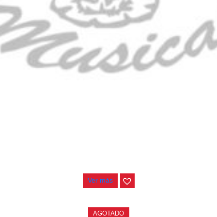
CONTRABAJO GREKO DB101 1/2
$
3.165.000
Ver más
AGOTADO