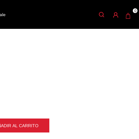
0
ale
OVA PUNTA MADERA
 de madera
ÑADIR AL CARRITO