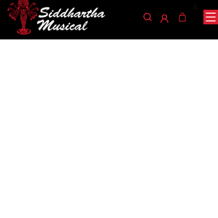
0
/
/
/ BAQUETAS NOVA
INICIO
PERCUSIÓN
BAQUETAS Y ESCOBILLAS
PUNTAB DE NYLON N2BN
baquetas-y-escobillas
BAQUETAS NOVA PUNTAB
DE NYLON N2BN
Ref: 40001008
$
28.000
• Las baquetas Nova son la marca/línea económica de