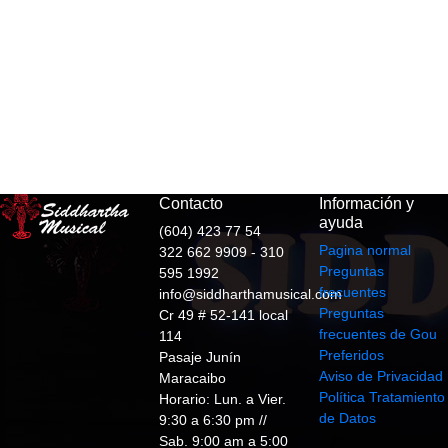
Contacto
Información y
ayuda
(604) 423 77 54
Pagina normal
322 662 9909 - 310
Preguntas
595 1992
frecuentes
info@siddharthamusical.com
Preguntas
Cr 49 # 52-141 local
frecuentes de Gou
114
Preferidos
Pasaje Junín
Aviso de Privacidad
Maracaibo
Política Tratamiento
Horario: Lun. a Vier.
de Datos
9:30 a 6:30 pm //
Sab. 9:00 am a 5:00