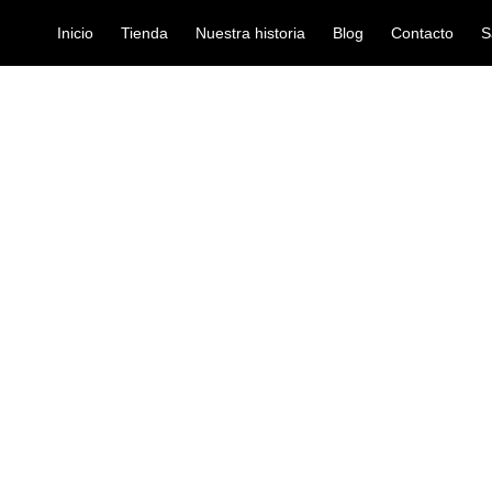
Inicio
Tienda
Nuestra historia
Blog
Contacto
S
UETAS NOVA PUNTA DE NYLON N5ANR
baquetas-y-escobillas
BAQUETAS N
NYLON N5AN
Ref: 40001730
$
28.000
Baquetas para bateria 5a punta
Modelo N5AN
Material Hickory
Color Rojo