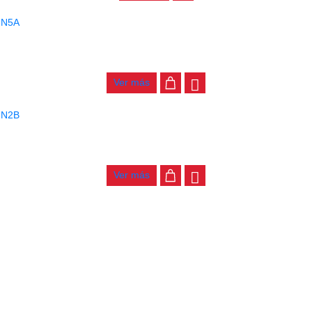
BAQUETAS NOVA PUNTA MADERA N5A
$
22.000
Ver más
BAQUETAS NOVA PUNTA MADERA N2B
$
22.000
Ver más