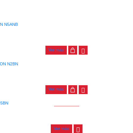
BAQUETAS NOVA PUNTA DE NYLON N5ANB
$
28.000
Ver más
BAQUETAS NOVA PUNTAB DE NYLON N2BN
$
28.000
Ver más
AGOTADO
BAQUETAS NOVA PUNTA NYLON N5BN
$
30.000
Ver más