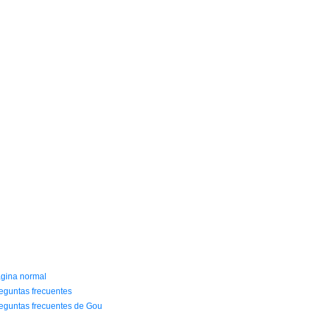
NFORMACIÓN Y AYUDA
gina normal
eguntas frecuentes
eguntas frecuentes de Gou