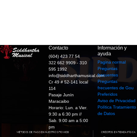
Contacto
Información y
ayuda
(604) 423 77 54
Pagina normal
322 662 9909 - 310
Preguntas
595 1992
frecuentes
info@siddharthamusical.com
Preguntas
Cr 49 # 52-141 local
frecuentes de Gou
114
Preferidos
Pasaje Junín
Aviso de Privacidad
Maracaibo
Política Tratamiento
Horario: Lun. a Vier.
de Datos
9:30 a 6:30 pm //
Sab. 9:00 am a 5:00
pm