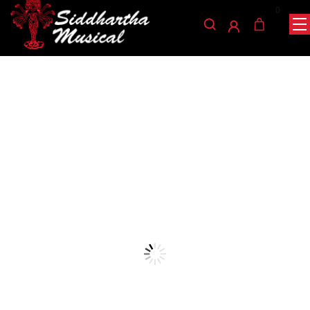
0
/
/
/ BAQUETAS
INICIO
PERCUSIÓN
BAQUETAS Y ESCOBILLAS
GREKO DR-ST04-5BN
baquetas-y-escobillas
BAQUETAS GREKO DR-
ST04-5BN
Ref: 40001260
$
11.000
Baquetas para batería fabricadas en madera de OAK