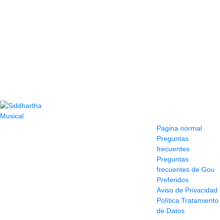
Contacto
Información y
ayuda
(604) 423 77 54
Pagina normal
322 662 9909 - 310
Preguntas
595 1992
frecuentes
info@siddharthamusical.com
Preguntas
Cr 49 # 52-141 local
frecuentes de Gou
114
Preferidos
Pasaje Junín
Aviso de Privacidad
Maracaibo
Política Tratamiento
Horario: Lun. a Vier.
de Datos
9:30 a 6:30 pm //