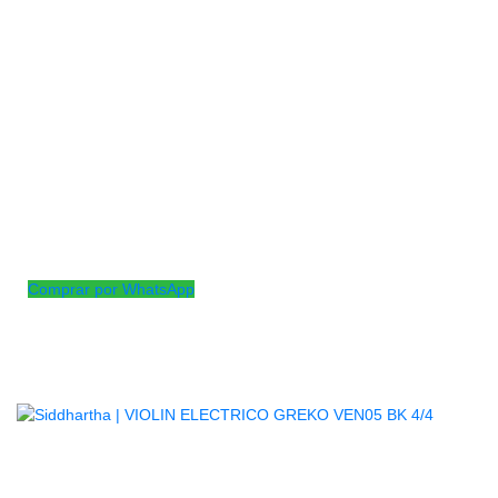
violine Greko es conocido por ofrecer una buena relación
calidad-precio, brindando un sonido claro y una construcción
duradera a un precio asequible
Madera: Pino
Diapason: Ebano
Barbilla: Ebano
Clavijas: Ebano
Tiracuerdas: Ebano
Medida: 4/4
Incluye: Estuche, arco y colofonia.
Comprar por WhatsApp
Productos
Relacionados
AGOTADO
VIOLIN ELECTRICO GREKO VEN05