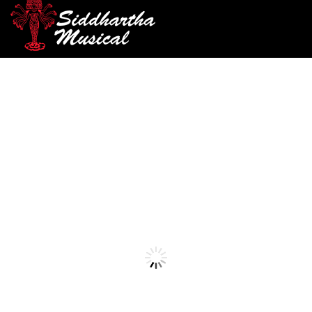
/
/
/ VIOLIN ELECTRICO GREKO
INICIO
CUERDA FROTADA
VIOLÍN
VEN01-WH 4/4
violin
VIOLIN ELECTRICO GREKO
VEN01-WH 4/4
Ref: 44002450
$
430.000
AGOTADO