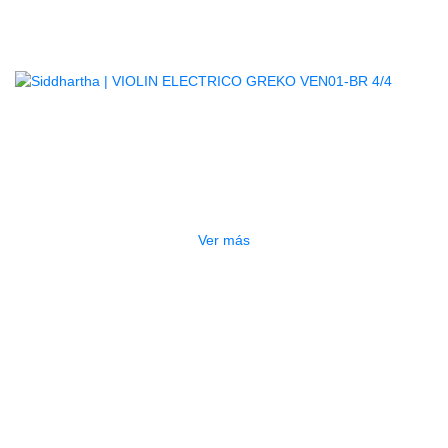
Productos
Relacionados
AGOTADO
VIOLIN ELECTRICO GREKO
VEN01-BR 4/4
$
430.000
Ver más