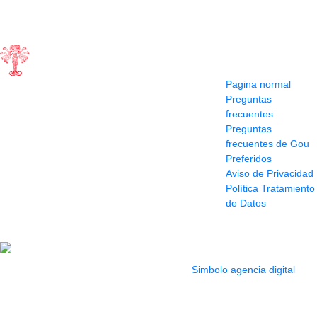
Contacto
Información y
ayuda
(604) 423 77 54
Pagina normal
322 662 9909 - 310
Preguntas
595 1992
frecuentes
info@siddharthamusical.com
Preguntas
Cr 49 # 52-141 local
frecuentes de Gou
114
Preferidos
Pasaje Junín
Aviso de Privacidad
Maracaibo
Política Tratamiento
Horario: Lun. a Vier.
de Datos
9:30 a 6:30 pm //
Sab. 9:00 am a 5:00
pm
2022 Todos los Derechos reservados.
Simbolo agencia digital