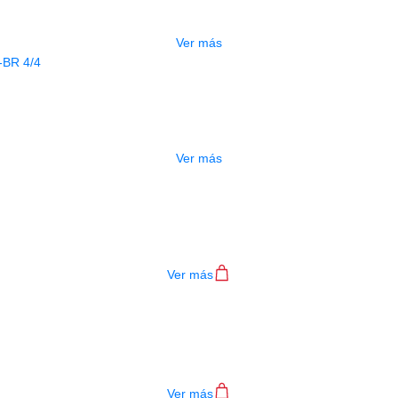
$
1.000.000
Ver más
AGOTADO
IOLIN ELECTRICO GREKO VEN01-BR 4
$
430.000
Ver más
VIOLIN GREKO VB301M 3/4
$
200.000
Ver más
VIOLIN GREKO VB301M 4/4
$
200.000
Ver más