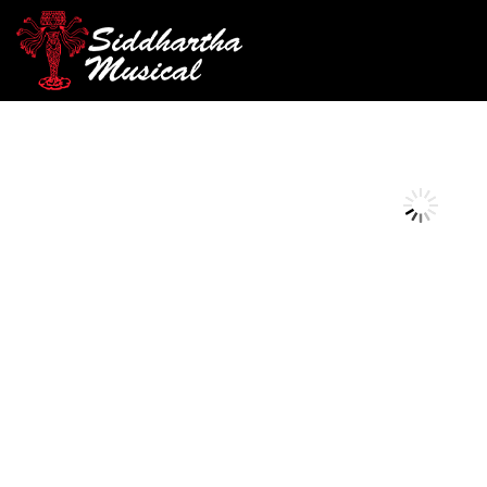
/
/
/ VIOLIN GREKO V
INICIO
CUERDA FROTADA
VIOLÍN
AGOTADO