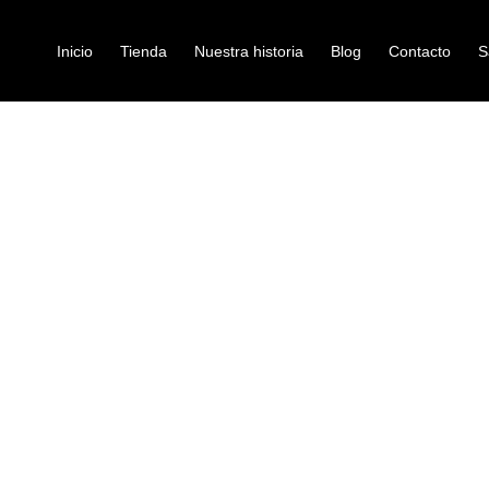
Inicio
Tienda
Nuestra historia
Blog
Contacto
S
005 EU 4/4
violin
VIOLIN GREK
Ref: 44002139
$
1.600.000
El violín Greko V005 EU en tama
nivel intermedio y profesionales
por ofrecer una buena relación c
construcción duradera a un prec
Madera: Pino
Diapason: Ebano