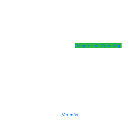
Barbilla: Ebano
Clavijas: Ebano
Tiracuerdas: Ebano
Medida: 4/4
Incluye: Estuche, arco y colofoni
Comprar por WhatsApp
Productos
Relacionados
ADO
VIOLIN GREKO V05 SFL 4/4
$
1.560.000
Ver más
DO
VIOLIN GREKO VA111-A 4/4