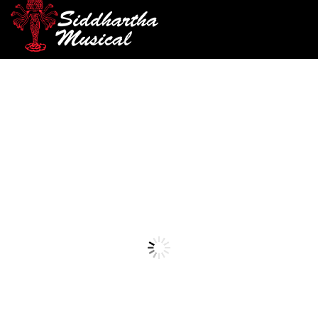
/
/
/ VIOLIN GREKO V021AT-N 4/4
INICIO
CUERDA FROTADA
VIOLÍN
violin
VIOLIN GREKO V021AT-N
4/4
Ref: 44002160
$
3.700.000
AGOTADO
Violín profesional, diseñado para los violinistas