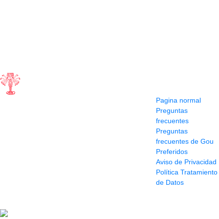
Contacto
Información y
ayuda
(604) 423 77 54
Pagina normal
322 662 9909 - 310
Preguntas
595 1992
frecuentes
info@siddharthamusical.com
Preguntas
Cr 49 # 52-141 local
frecuentes de Gou
114
Preferidos
Pasaje Junín
Aviso de Privacidad
Maracaibo
Política Tratamiento
Horario: Lun. a Vier.
de Datos
9:30 a 6:30 pm //
Sab. 9:00 am a 5:00
pm