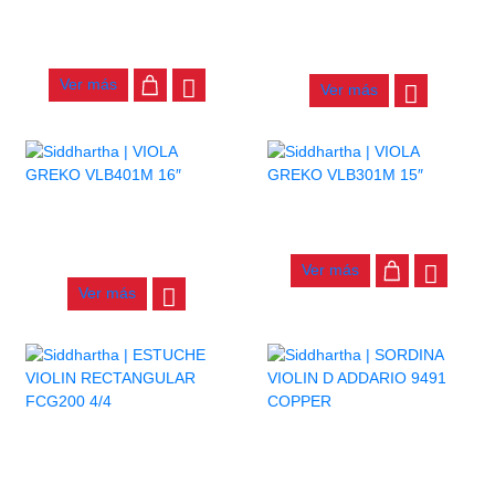
SORDINA VIOLIN D ADDARIO
9493 BK
VIOLIN GREKO VB301M 1/4
$
41.000
$
200.000
Ver más
Ver más
AGOTADO
VIOLA GREKO VLB301M 15″
VIOLA GREKO VLB401M 16″
$
330.000
$
335.000
Ver más
Ver más
AGOTADO
AGOTADO
ESTUCHE VIOLIN
SORDINA VIOLIN D ADDARIO
RECTANGULAR FCG200 4/4
9491 COPPER