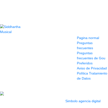
Contacto
Información y
ayuda
(604) 423 77 54
Pagina normal
322 662 9909 - 310
Preguntas
595 1992
frecuentes
info@siddharthamusical.com
Preguntas
Cr 49 # 52-141 local
frecuentes de Gou
114
Preferidos
Pasaje Junín
Aviso de Privacidad
Maracaibo
Política Tratamiento
Horario: Lun. a Vier.
de Datos
9:30 a 6:30 pm //
Sab. 9:00 am a 5:00
pm
2022 Todos los Derechos reservados.
Simbolo agencia digital