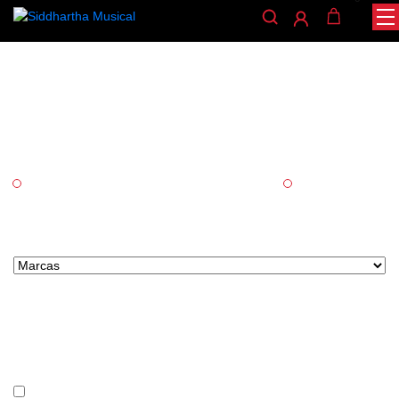
Cuerda frotada
/ CUERDA FROTADA
INICIO
Categorías
Accesorios
Cuerda frotada
Marcas tipo select
Precio
En stock