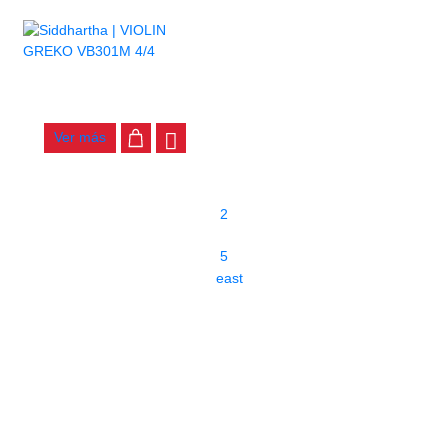
VIOLIN GREKO VB301M 4/4
$
200.000
Ver más
1
2
…
5
east