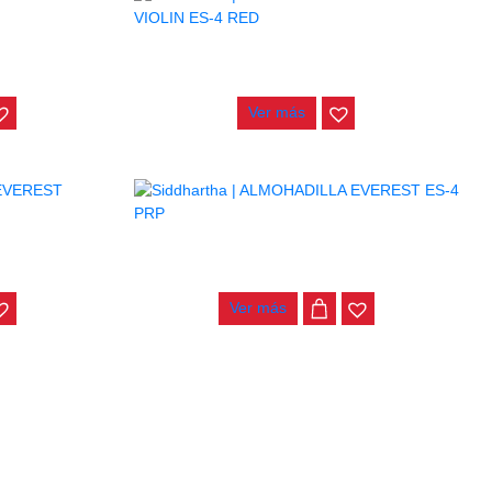
IN ES-4 SLV
ALMOHADILLA EVEREST VIOLIN ES-4 RED
$
90.000
Ver más
CS4 HPNK
ALMOHADILLA EVEREST ES-4 PRP
$
90.000
Ver más