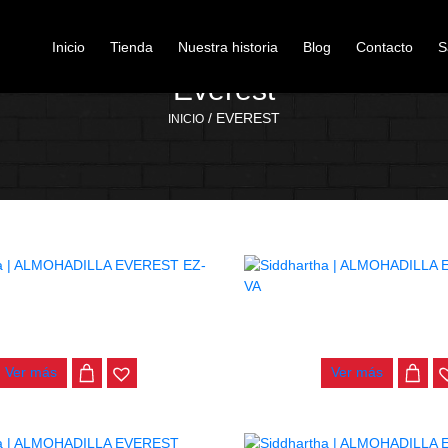
Inicio
Tienda
Nuestra historia
Blog
Contacto
S
Everest
/ EVEREST
INICIO
HADILLA EVEREST EZ-4A
ALMOHADILLA EVEREST
$
67.000
$
110.000
Ver más
Ver más