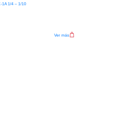
ADILLA EVEREST VIOLIN EZ-1A 1/4 
$
67.000
Ver más