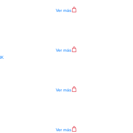
$
90.000
Ver más
ALMOHADILLA EVEREST EZ-4A
$
67.000
Ver más
ALMOHADILLA EVEREST ECS4 HPN
$
90.000
Ver más
ALMOHADILLA EVEREST ES-4 PRP
$
90.000
Ver más