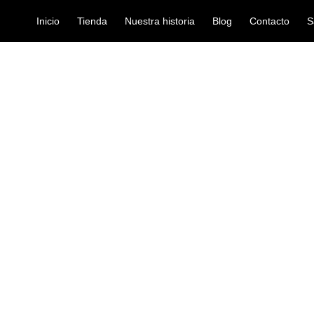
Inicio
Tienda
Nuestra historia
Blog
Contacto
S
 EVEREST VIOLIN ES-4 SLV
almohadilla
ALMOHADILLA
ES-4 SLV
Ref: 39004925
$
90.000
La almohadilla Everest Colec
estudiantes y profesionales 
Muy ergonómica, el modelo or
ofrecer una gran comodidad y