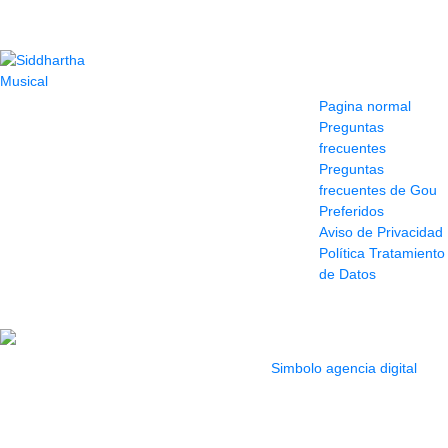
Contacto
Información y
ayuda
(604) 423 77 54
Pagina normal
322 662 9909 - 310
Preguntas
595 1992
frecuentes
info@siddharthamusical.com
Preguntas
Cr 49 # 52-141 local
frecuentes de Gou
114
Preferidos
Pasaje Junín
Aviso de Privacidad
Maracaibo
Política Tratamiento
Horario: Lun. a Vier.
de Datos
9:30 a 6:30 pm //
Sab. 9:00 am a 5:00
pm
2022 Todos los Derechos reservados.
Simbolo agencia digital