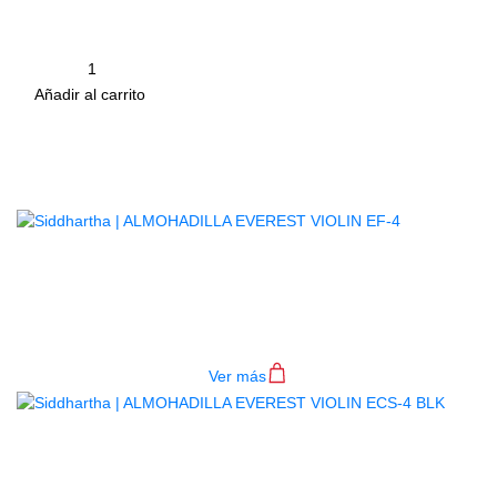
y fabricado que es una excelente opción para violistas
de todos los niveles.
Cantidad
remove
add
Añadir al carrito
Productos
Relacionados
ALMOHADILLA EVEREST VIOLIN
EF-4
$
100.000
Ver más
AGOTADO
ALMOHADILLA EVEREST VIOLIN