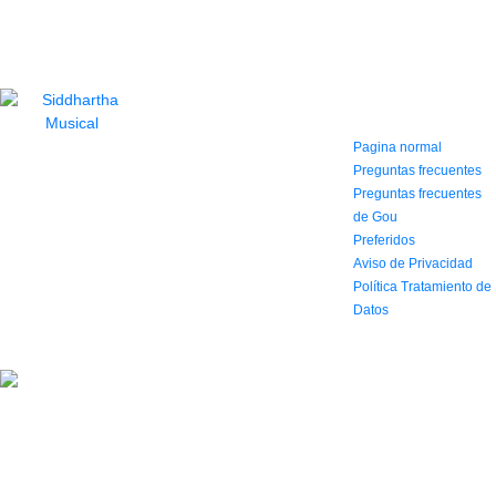
CONTACTO
INFORMACIÓN Y
AYUDA
(604) 423 77 54
322 662 9909 - 310
Pagina normal
595 1992
Preguntas frecuentes
info@siddharthamusical.com
Preguntas frecuentes
Cr 49 # 52-141 local
de Gou
114
Preferidos
Pasaje Junín
Aviso de Privacidad
Maracaibo
Horario: Lun. a Vier.
Política Tratamiento de
9:30 a 6:30 pm // Sab.
Datos
9:00 am a 5:00 pm
2022 Todos los Derechos reservados.
Simbolo agencia digital