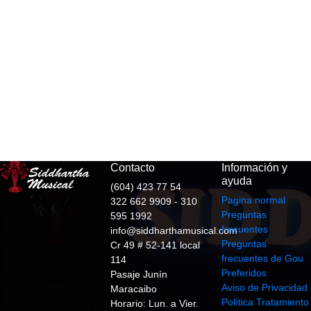
Contacto
Información y
ayuda
(604) 423 77 54
Pagina normal
322 662 9909 - 310
Preguntas
595 1992
frecuentes
info@siddharthamusical.com
Preguntas
Cr 49 # 52-141 local
frecuentes de Gou
114
Preferidos
Pasaje Junín
Aviso de Privacidad
Maracaibo
Política Tratamiento
Horario: Lun. a Vier.