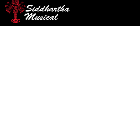
/
/
/ ALMOHADILLA EVEREST
INICIO
ACCESORIOS
ALMOHADILLA
VIOLIN EZ-1A 1/4 – 1/10
almohadilla
ALMOHADILLA EVEREST
VIOLIN EZ-1A 1/4 – 1/10
Ref: 36004915
$
67.000
EVEREST Reposabrazos para violín 1/4~1/10, negro, el reposab