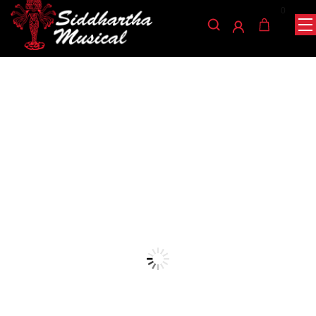
0
/
/
/ ALMOHADILLA GREKO
INICIO
ACCESORIOS
ALMOHADILLA
VIOLIN SR30 4/4
almohadilla
ALMOHADILLA GREKO
VIOLIN SR30 4/4
Ref: 36002626
$
48.000
AGOTADO