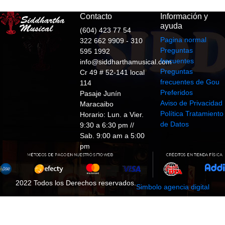
Contacto
Información y
ayuda
(604) 423 77 54
Pagina normal
322 662 9909 - 310
Preguntas
595 1992
frecuentes
info@siddharthamusical.com
Preguntas
Cr 49 # 52-141 local
frecuentes de Gou
114
Preferidos
Pasaje Junín
Aviso de Privacidad
Maracaibo
Política Tratamiento
Horario: Lun. a Vier.
de Datos
9:30 a 6:30 pm //
Sab. 9:00 am a 5:00
pm
2022 Todos los Derechos reservados.
Simbolo agencia digital