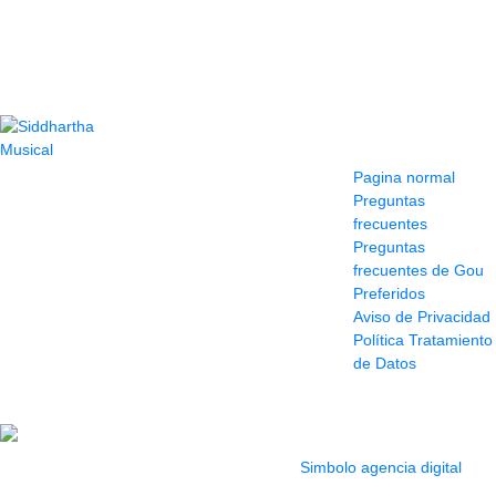
Contacto
Información y
ayuda
(604) 423 77 54
Pagina normal
322 662 9909 - 310
Preguntas
595 1992
frecuentes
info@siddharthamusical.com
Preguntas
Cr 49 # 52-141 local
frecuentes de Gou
114
Preferidos
Pasaje Junín
Aviso de Privacidad
Maracaibo
Política Tratamiento
Horario: Lun. a Vier.
de Datos
9:30 a 6:30 pm //
Sab. 9:00 am a 5:00
pm
2022 Todos los Derechos reservados.
Simbolo agencia digital