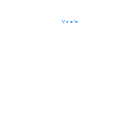
ALMOHADILLA GREKO SR05 1/2
$
13.000
Ver más