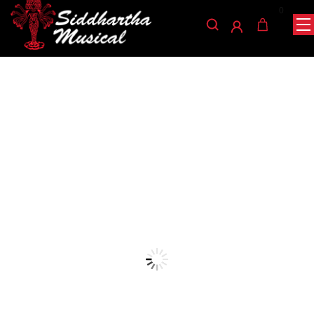
0
/
/
/ ALMOHADILLA GREKO
INICIO
ACCESORIOS
ALMOHADILLA
VIOLIN SR05 PK 4/4
almohadilla
ALMOHADILLA GREKO
VIOLIN SR05 PK 4/4
Ref: 36002608
$
13.000
La almohadilla Greko para violín SR05 PK 4/4 es un accesorio