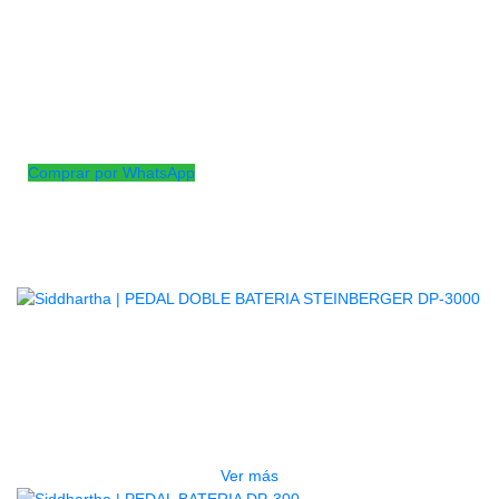
Material: metálico
Incluye Mazos
Sistema doble cadenilla
2 Resorte lateral en un pedal
Sistema de fijado al aro del bombo
Comprar por WhatsApp
Productos
Relacionados
AGOTADO
PEDAL DOBLE BATERIA
STEINBERGER DP-3000
$
445.000
Ver más
AGOTADO