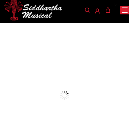
0
/
/
/ PEDAL DOBLE BOSS
INICIO
PERCUSIÓN
PEDALES PARA BOMBO
P-6A
pedales-para-bombo
PEDAL DOBLE BOSS P-6A
Ref: 42001255
$
470.000
AGOTADO
Pedal doble para batería, resistente y elegante
a un precio inigualable.