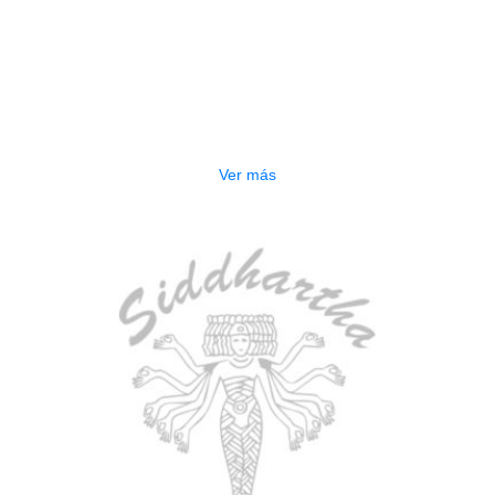
AGOTADO
BAJO ELECTRICO DEVISER L-B3-
5P BL
$
832.000
Ver más