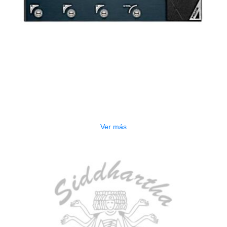
AGOTADO
PEDALERA NUX MG-50LI AZUL
$
1.800.000
Ver más