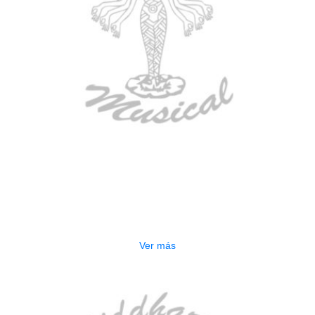
AGOTADO
CONTRABAJO GREKO DB101 1/2
$
3.165.000
Ver más