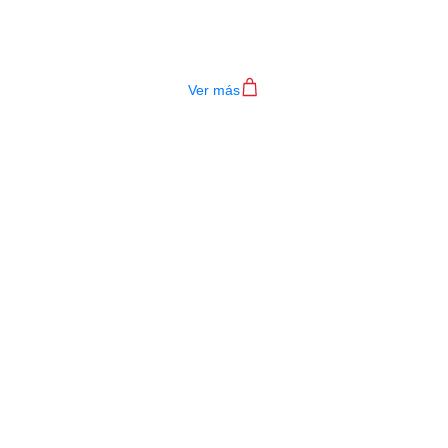
TECLADO MEDELI AKX10S
$
4.200.000
Ver más