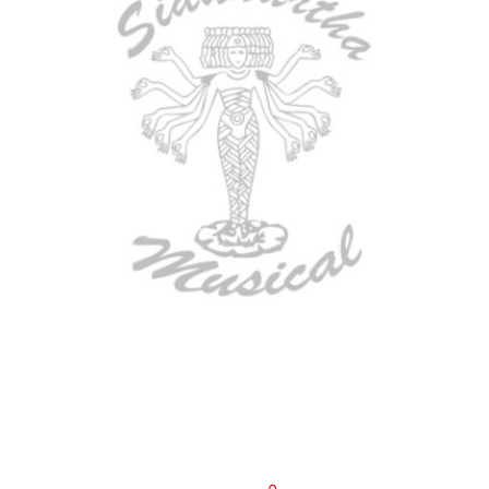
BAJO ELECTRICO DEVISER L-B3-
4P RD
$
782.000