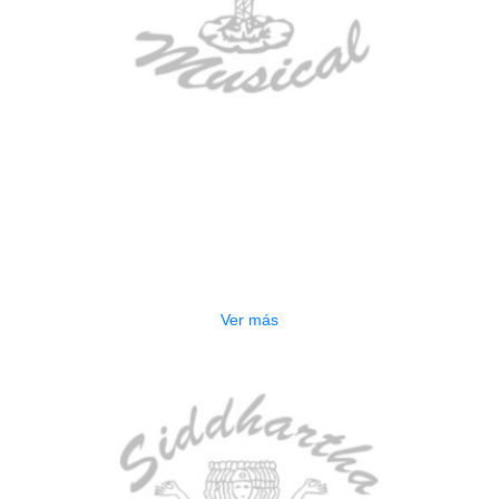
AGOTADO
GUITARRA ELECTRICA DEVISER
LG2S+GE6X (EFECTOS)
$
750.000
Ver más