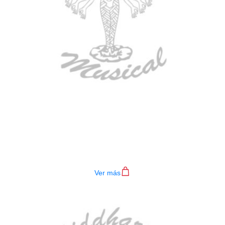
BAJO ELECTRICO DEVISER L-B3-
4P BL
$
782.000
Ver más