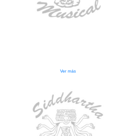
AGOTADO
ESTUCHE DURO PH-E10-LP
$
277.000
Ver más