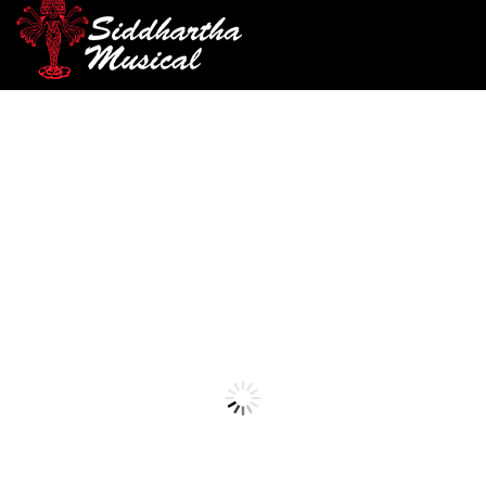
/
/
/ PEDAL DOBLE
INICIO
PERCUSIÓN
PEDALES PARA BOMBO
DIXON PP-PCPDL1 ZURDO
pedales-para-bombo
PEDAL DOBLE DIXON PP-
PCPDL1 ZURDO
Ref: 42002245
$
1.500.000
AGOTADO