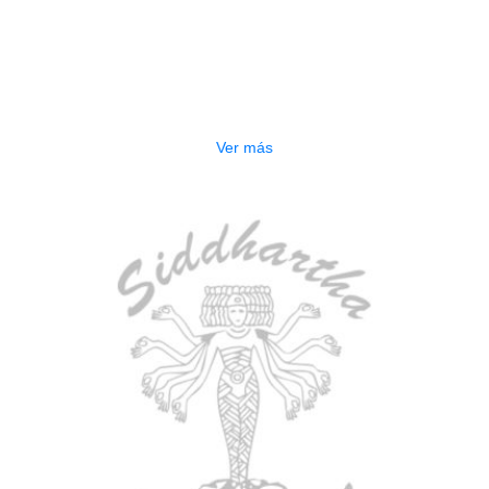
AGOTADO
ESTUCHE DURO PH-E10-F
$
277.000
Ver más