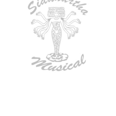
AGOTADO
TECLADO ELECTRONICO YAMAHA
PSRE583
$
2.250.000