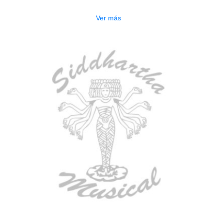
$
277.000
Ver más