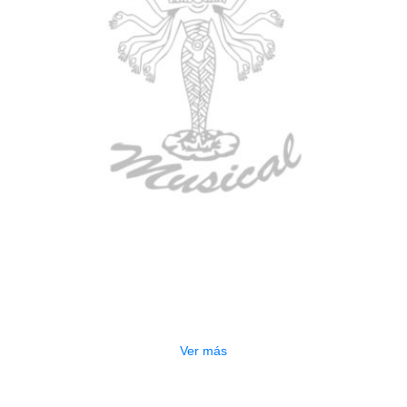
AGOTADO
ESTUCHE DURO PH-42
$
277.000
Ver más