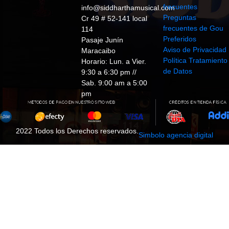
frecuentes
info@siddharthamusical.com
Preguntas
Cr 49 # 52-141 local
frecuentes de Gou
114
Preferidos
Pasaje Junín
Aviso de Privacidad
Maracaibo
Política Tratamiento
Horario: Lun. a Vier.
de Datos
9:30 a 6:30 pm //
Sab. 9:00 am a 5:00
pm
2022 Todos los Derechos reservados.
Simbolo agencia digital