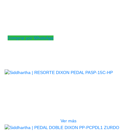
Material: metálico
Incluye Mazo
Sistema doble cadenilla
1 Resorte lateral
Sistema de fijado al aro del bombo
Comprar por WhatsApp
Productos
Relacionados
AGOTADO
RESORTE DIXON PEDAL PASP-
15C-HP
$
4.500
Ver más
AGOTADO