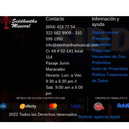
Contacto
Información y
ayuda
(604) 423 77 54
Pagina normal
322 662 9909 - 310
Preguntas
595 1992
frecuentes
info@siddharthamusical.com
Preguntas
Cr 49 # 52-141 local
frecuentes de Gou
114
Preferidos
Pasaje Junín
Aviso de Privacidad
Maracaibo
Política Tratamiento
Horario: Lun. a Vier.
de Datos
9:30 a 6:30 pm //
Sab. 9:00 am a 5:00
pm
2022 Todos los Derechos reservados.
Simbolo agencia digital