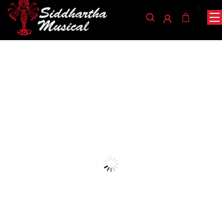
0
/
/
/ PEDAL BATERIA DP-
INICIO
PERCUSIÓN
PEDALES PARA BOMBO
300
pedales-para-bombo
PEDAL BATERIA DP-300
Ref: 42003495
$
140.000
AGOTADO
Pedal doble cadena con base inferior metalica, esta
ayuda a una mejor estabilidad.