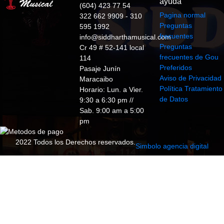
ayuda
(604) 423 77 54
Pagina normal
322 662 9909 - 310
Preguntas
595 1992
frecuentes
info@siddharthamusical.com
Preguntas
Cr 49 # 52-141 local
frecuentes de Gou
114
Preferidos
Pasaje Junín
Aviso de Privacidad
Maracaibo
Política Tratamiento
Horario: Lun. a Vier.
de Datos
9:30 a 6:30 pm //
Sab. 9:00 am a 5:00
pm
2022 Todos los Derechos reservados.
Simbolo agencia digital