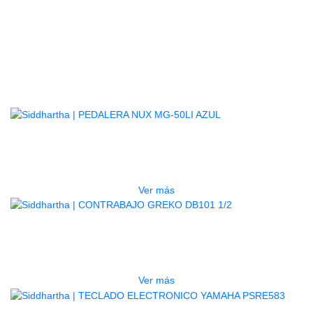
Articulación universal con 8 rodamie
BOLS
Inc
CAJA 
Una llave de tambor 
Productos
Relacionados
AGOTADO
PEDALERA NUX MG-50LI AZUL
$
1.800.000
Ver más
AGOTADO
CONTRABAJO GREKO DB101 1/2
$
3.165.000
Ver más
AGOTADO