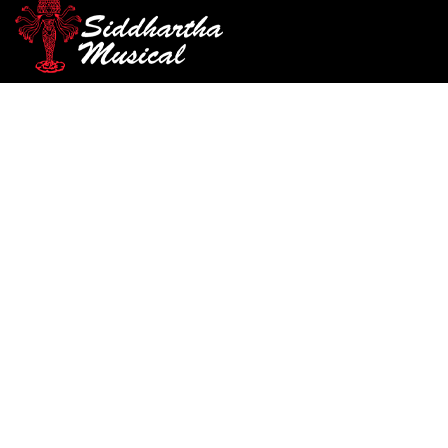
/
/
/ PEDAL DOBLE
INICIO
PERCUSIÓN
PEDALES PARA BOMBO
DIXON PP-PCPD1D
pedales-para-bombo
PEDAL DOBLE DIXON PP-
PCPD1D
Ref: 41001125
$
2.050.000
AGOTADO