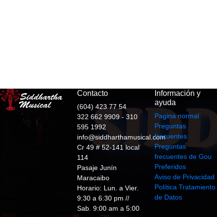
Contacto
Información y
ayuda
(604) 423 77 54
Pagina normal
322 662 9909 - 310
Preguntas
595 1992
frecuentes
info@siddharthamusical.com
Preguntas
Cr 49 # 52-141 local
frecuentes de Gou
114
Preferidos
Pasaje Junín
Aviso de Privacidad
Maracaibo
Política Tratamiento
Horario: Lun. a Vier.
de Datos
9:30 a 6:30 pm //
Sab. 9:00 am a 5:00