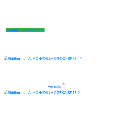
Accesorio que te permite tener una mayor
comodidad al tocar el violín, ya que realza un
poco el instrumento y con material en fom hace
que su suavidad te de una mejor sensación al
interactuar con el instrumento.
Comprar por WhatsApp
Productos
Relacionados
ALMOHADILLA GREKO SR03 4/4
$
37.000
Ver más
AGOTADO
ALMOHADILLA GREKO SR13-2
$
31.000