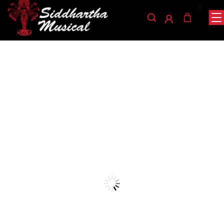
0
/
/
/ ALMOHADILLA GREKO
INICIO
ACCESORIOS
ALMOHADILLA
VIOLIN SR07 4/4
almohadilla
ALMOHADILLA GREKO
VIOLIN SR07 4/4
Ref: 36002625
$
46.000
AGOTADO