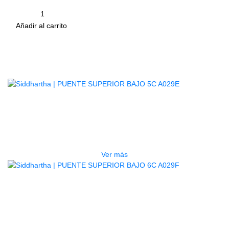
Cantidad
remove
add
Añadir al carrito
Productos
Relacionados
AGOTADO
PUENTE SUPERIOR BAJO 5C
A029E
$
400
Ver más
PUENTE SUPERIOR BAJO 6C
A029F
$
400