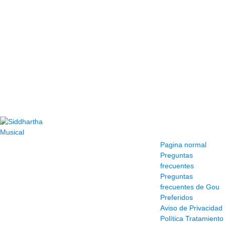
Contacto
Información y
ayuda
(604) 423 77 54
Pagina normal
322 662 9909 - 310
Preguntas
595 1992
frecuentes
info@siddharthamusical.com
Preguntas
Cr 49 # 52-141 local
frecuentes de Gou
114
Preferidos
Pasaje Junín
Aviso de Privacidad
Maracaibo
Política Tratamiento
Horario: Lun. a Vier.