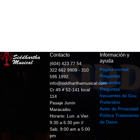
Contacto
Información y
ayuda
(604) 423 77 54
Pagina normal
322 662 9909 - 310
Preguntas
595 1992
frecuentes
info@siddharthamusical.com
Preguntas
Cr 49 # 52-141 local
frecuentes de Gou
114
Preferidos
Pasaje Junín
Aviso de Privacidad
Maracaibo
Política Tratamiento
Horario: Lun. a Vier.
de Datos
9:30 a 6:30 pm //
Sab. 9:00 am a 5:00
pm