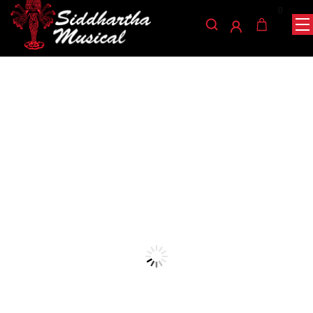
0
/
/
/ PUENTE
INICIO
ACCESORIOS
ACCESORIOS PARA BAJO
SUPERIOR BAJO 4C A029A
accesorios-para-bajo
PUENTE SUPERIOR BAJO
4C A029A
Ref: 35001790
$
400
AGOTADO