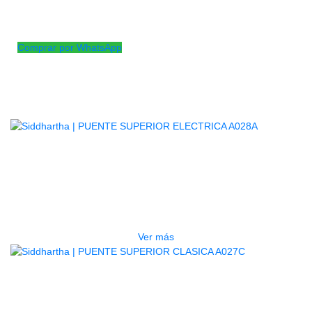
puente para bajo eléctrico 4 cuerdas estándar fabricado en
pasta.
Comprar por WhatsApp
Productos
Relacionados
AGOTADO
PUENTE SUPERIOR ELECTRICA
A028A
$
400
Ver más
AGOTADO
PUENTE SUPERIOR CLASICA
A027C