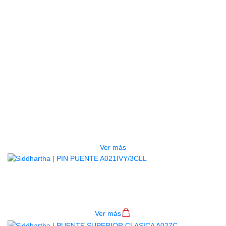
AGOTADO
PUENTE INFERIOR UKULELE
A030B
$
400
Ver más
PIN PUENTE A021IVY/3CLL
$
300
Ver más
AGOTADO