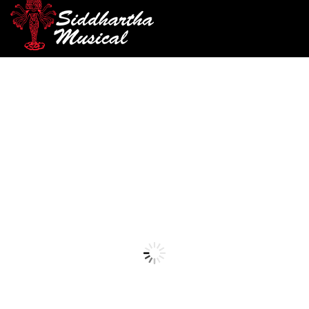
/
/
INICIO
ACCESORIOS
ACCESORIOS GUITARRA
/ PUENTE SUPERIOR ELECTRICA A028A
ELECTRICA
accesorios-guitarra-electrica
PUENTE SUPERIOR
ELECTRICA A028A
Ref: 35001930
$
400
AGOTADO