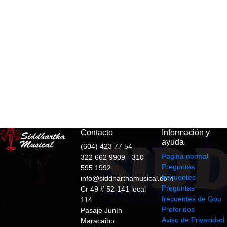
Contacto
Información y
ayuda
(604) 423 77 54
Pagina normal
322 662 9909 - 310
Preguntas
595 1992
frecuentes
info@siddharthamusical.com
Preguntas
Cr 49 # 52-141 local
frecuentes de Gou
114
Preferidos
Pasaje Junín
Aviso de Privacidad
Maracaibo