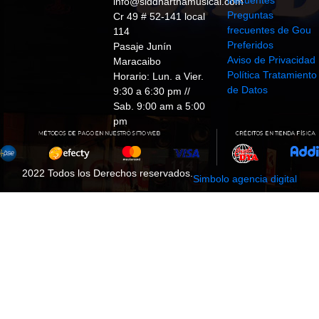
frecuentes
info@siddharthamusical.com
Preguntas
Cr 49 # 52-141 local
frecuentes de Gou
114
Preferidos
Pasaje Junín
Aviso de Privacidad
Maracaibo
Política Tratamiento
Horario: Lun. a Vier.
de Datos
9:30 a 6:30 pm //
Sab. 9:00 am a 5:00
pm
2022 Todos los Derechos reservados.
Simbolo agencia digital