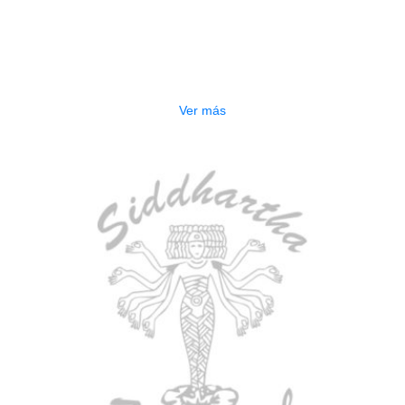
AGOTADO
ESTUCHE DURO PH-E10-F
$
277.000
Ver más