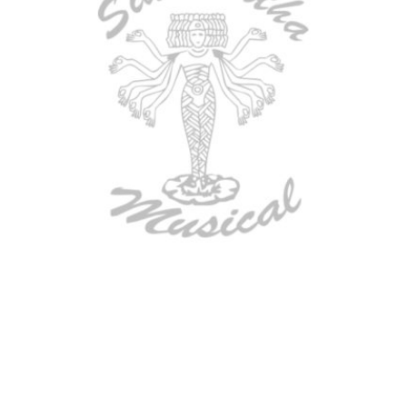
AGOTADO
TECLADO ELECTRONICO YAMAHA
PSRE583
$
2.250.000