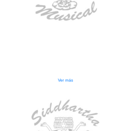
AGOTADO
GUITARRA ELECTRICA DEVISER
LG2S+GE6X (EFECTOS)
$
750.000
Ver más