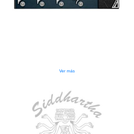
AGOTADO
PEDALERA NUX MG-50LI AZUL
$
1.800.000
Ver más