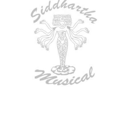
AGOTADO
ESTUCHE DURO PH-E10-S
$
277.000