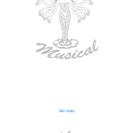
AGOTADO
ESTUCHE DURO PH-42
$
277.000
Ver más