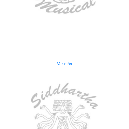
AGOTADO
ESTUCHE DURO PH-E10-LP
$
277.000
Ver más