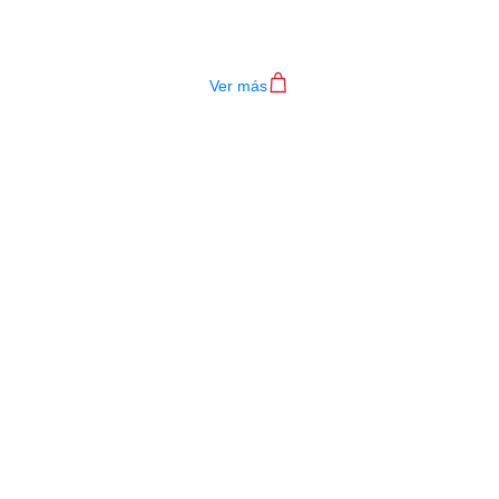
TECLADO MEDELI AKX10S
$
4.200.000
Ver más