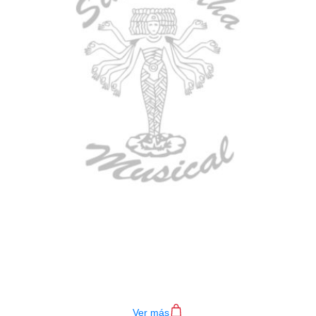
BAJO ELECTRICO DEVISER L-B3-
4P RD
$
782.000
Ver más