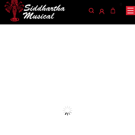
0
/
/
INICIO
ACCESORIOS
ACCESORIOS PARA INSTRUMENTOS DE
/ PUENTE INFERIOR CLASICA A027B
CUERDA
accesorios-para-instrumentos-de-cuerda
PUENTE INFERIOR
CLASICA A027B
Ref: 31001370
$
400
AGOTADO