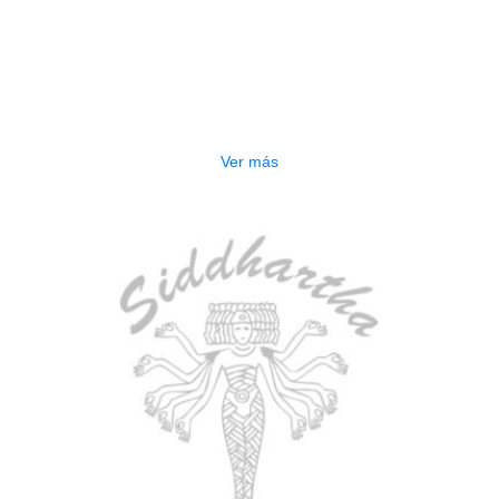
AGOTADO
BAJO ELECTRICO DEVISER L-B3-
5P BL
$
832.000
Ver más