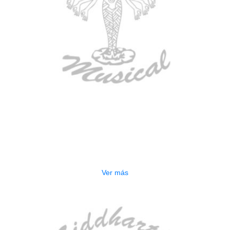
AGOTADO
CONTRABAJO GREKO DB101 1/2
$
3.165.000
Ver más