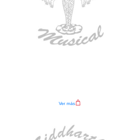
BAJO ELECTRICO DEVISER L-B3-
4P BL
$
782.000
Ver más