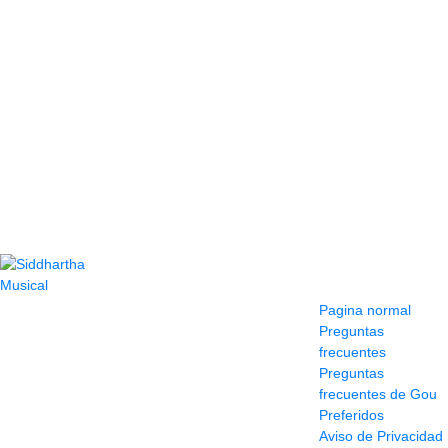
Contacto
Información y
ayuda
(604) 423 77 54
Pagina normal
322 662 9909 - 310
Preguntas
595 1992
frecuentes
info@siddharthamusical.com
Preguntas
Cr 49 # 52-141 local
frecuentes de Gou
114
Preferidos
Pasaje Junín
Aviso de Privacidad
Maracaibo