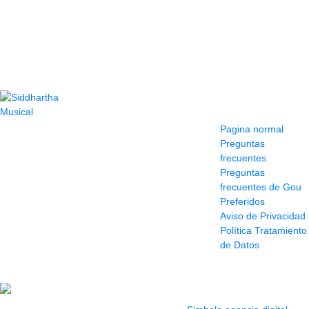
Contacto
Información y
ayuda
(604) 423 77 54
Pagina normal
322 662 9909 - 310
Preguntas
595 1992
frecuentes
info@siddharthamusical.com
Preguntas
Cr 49 # 52-141 local
frecuentes de Gou
114
Preferidos
Pasaje Junín
Aviso de Privacidad
Maracaibo
Política Tratamiento
Horario: Lun. a Vier.
de Datos
9:30 a 6:30 pm //
Sab. 9:00 am a 5:00
pm
2022 Todos los Derechos reservados.