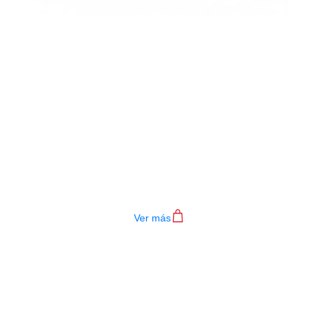
PIANO ELECTRONICO NUX NPK-
10
$
1.860.000
Ver más