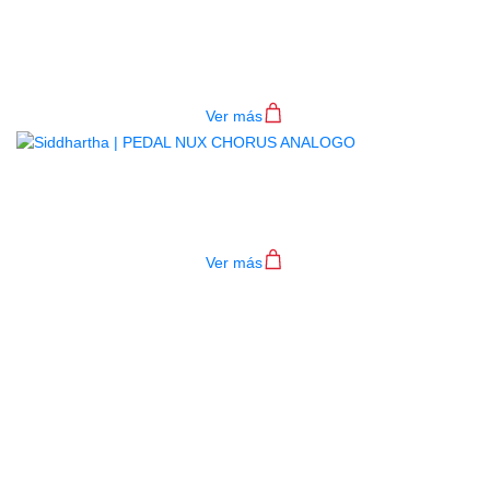
PEDAL NUX 6IXTY 5IVE
(OVERDRIVE)
$
155.000
Ver más
PEDAL NUX CHORUS ANALOGO
$
190.000
Ver más