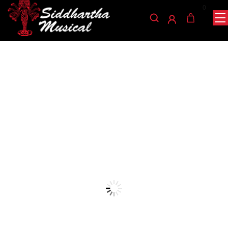
0
/
/
/ PEDAL NUX AMP
INICIO
PEDALES
PEDALES ANÁLOGOS
ACADEMY NGS-6
pedales-analogos
PEDAL NUX AMP ACADEMY
NGS-6
Ref: 49003870
$
750.000
AGOTADO