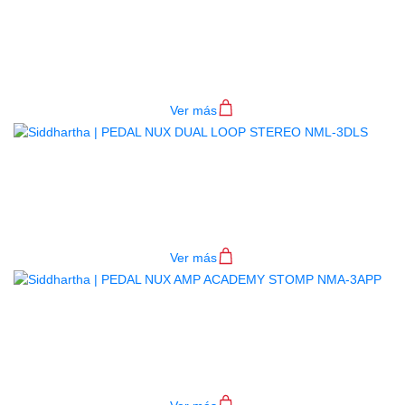
PADAL NUX A/B ROLL OCATVE &
LOOP NOL-1
$
296.000
Ver más
PEDAL NUX DUAL LOOP STEREO
NML-3DLS
$
1.020.000
Ver más
PEDAL NUX AMP ACADEMY
STOMP NMA-3APP
$
1.070.000