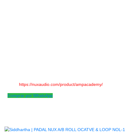
Hoy en día, el enfoque sin amplificador se está convirtiendo
rápidamente en una tendencia entre los músicos modernos,
como los guitarristas que aprecian una variedad de pedales y
amplificadores, pero no tienen el lujo de contar con un equipo
de técnicos que se encarguen de transportarlos todos.
Amp Academy hereda el algoritmo NUX TSAC-2K (White-box
Amp Modeling), que ofrece el sonido y la sensación de
amplificadores de válvulas de primera clase en una carcasa
de pedal superportátil. Además, su enorme margen dinámico
lo convierte en una plataforma ideal para usar con pedales.
CLICK PARA DESCUBRIR
MAS:
https://nuxaudio.com/product/ampacademy/
Comprar por WhatsApp
Productos
Relacionados