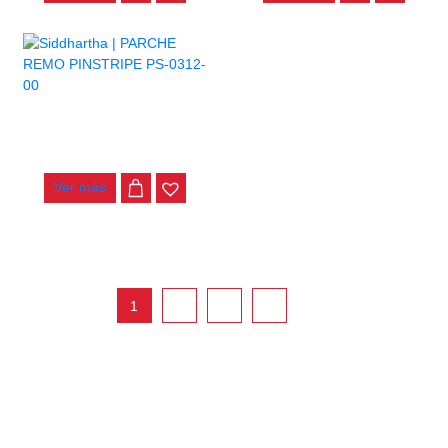
PARCHE REMO PINSTRIPE
PS-0312-00
$
80.000
Ver más
east
1
2
…
12