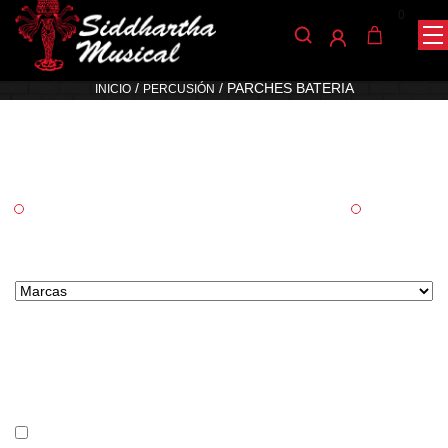
0
Parches bateria
/
/ PARCHES BATERIA
INICIO
PERCUSIÓN
Categorías
Cuerda
Percusión
Marcas tipo select
Precio
En stock