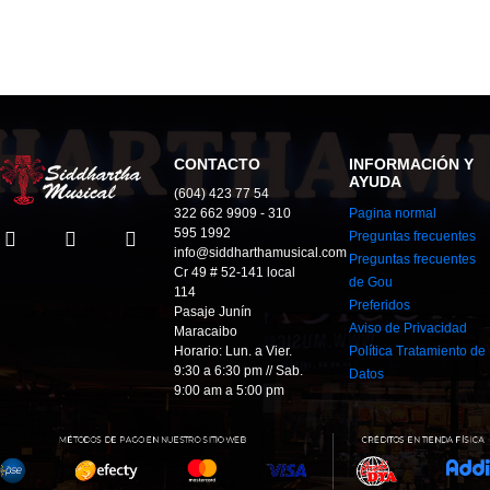
CONTACTO
INFORMACIÓN Y
AYUDA
(604) 423 77 54
322 662 9909 - 310
Pagina normal
595 1992
Preguntas frecuentes
info@siddharthamusical.com
Preguntas frecuentes
Cr 49 # 52-141 local
de Gou
114
Preferidos
Pasaje Junín
Aviso de Privacidad
Maracaibo
Horario: Lun. a Vier.
Política Tratamiento de
9:30 a 6:30 pm // Sab.
Datos
9:00 am a 5:00 pm