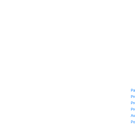
CONTACTO
I
(604) 423 77 54
Pa
322 662 9909 - 310 595 1992
Pr
info@siddharthamusical.com
Pr
Cr 49 # 52-141 local 114
Pr
Pasaje Junín Maracaibo
Av
Horario: Lun. a Vier. 9:30 a 6:30 pm // Sab. 9:00 am a 5:00 pm
Po