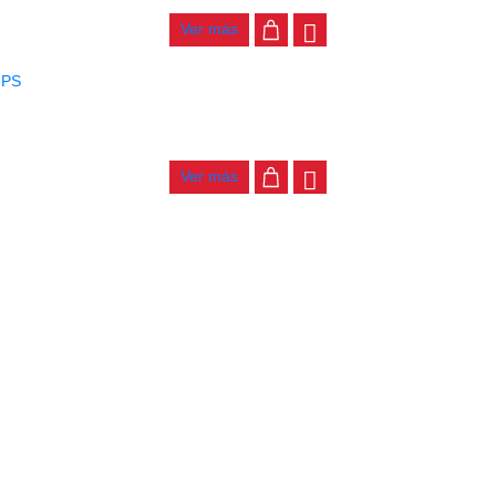
Ver más
PARCHE REMO ENCORE EN-0310-PS
$
27.000
Ver más