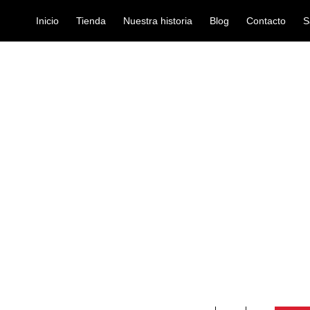
Inicio
Tienda
Nuestra historia
Blog
Contacto
S
EMO ENCORE EN-0314-PS
parches-bateria
PARCHE REM
PS
Ref: 41001620
$
36.000
Parche para Tom de 14″ de dobl
durabilidad. Construidos con 2 c
un agente reductor de armónicos
control de los armónicos con un