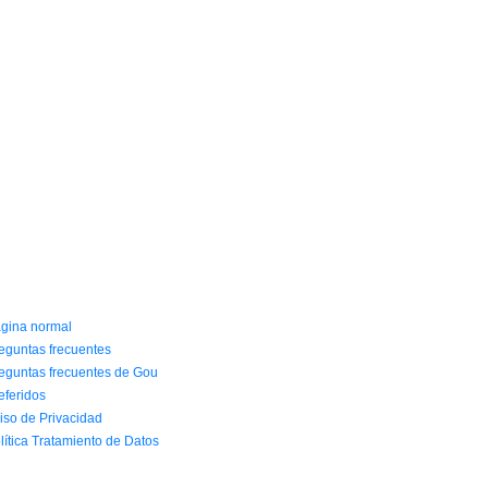
NFORMACIÓN Y AYUDA
gina normal
eguntas frecuentes
eguntas frecuentes de Gou
eferidos
iso de Privacidad
lítica Tratamiento de Datos