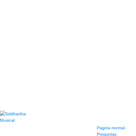
Contacto
Información y
ayuda
(604) 423 77 54
Pagina normal
322 662 9909 - 310
Preguntas
595 1992