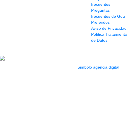
frecuentes
info@siddharthamusical.com
Preguntas
Cr 49 # 52-141 local
frecuentes de Gou
114
Preferidos
Pasaje Junín
Aviso de Privacidad
Maracaibo
Política Tratamiento
Horario: Lun. a Vier.
de Datos
9:30 a 6:30 pm //
Sab. 9:00 am a 5:00
pm
2022 Todos los Derechos reservados.
Simbolo agencia digital