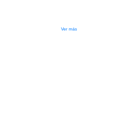
PARCHE EVANS BD22HR (ROJO)
$
195.000
Ver más