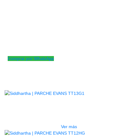
es uno de los parches más versátiles del mercado. Con
dos capas de película de 7 mil,
los bateadores de tom G2 brindan una respuesta abierta
y unos graves innegablemente gruesos.
Los parches G2 tienen un ataque equilibrado, un
sostenido medio, un tono ligeramente brillante
y una durabilidad moderada. Este parche transparente
también cuenta con la tecnología Level 360.
Comprar por WhatsApp
Productos
Relacionados
AGOTADO
PARCHE EVANS TT13G1
$
73.000
Ver más
AGOTADO