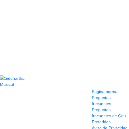
Contacto
Información y
ayuda
(604) 423 77 54
Pagina normal
322 662 9909 - 310
Preguntas
595 1992
frecuentes
info@siddharthamusical.com
Preguntas
Cr 49 # 52-141 local
frecuentes de Gou
114
Preferidos
Pasaje Junín
Aviso de Privacidad
Maracaibo