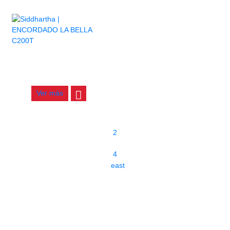
ENCORDADO LA BELLA
C200T
$
36.000
Ver más
1
2
…
4
east