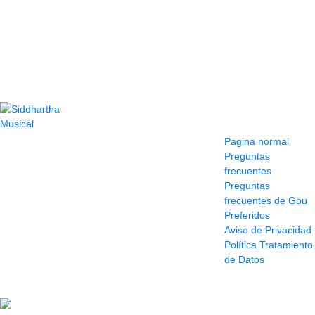
Contacto
Información y
ayuda
(604) 423 77 54
Pagina normal
322 662 9909 - 310
Preguntas
595 1992
frecuentes
info@siddharthamusical.com
Preguntas
Cr 49 # 52-141 local
frecuentes de Gou
114
Preferidos
Pasaje Junín
Aviso de Privacidad
Maracaibo
Política Tratamiento
Horario: Lun. a Vier.
de Datos
9:30 a 6:30 pm //
Sab. 9:00 am a 5:00
pm