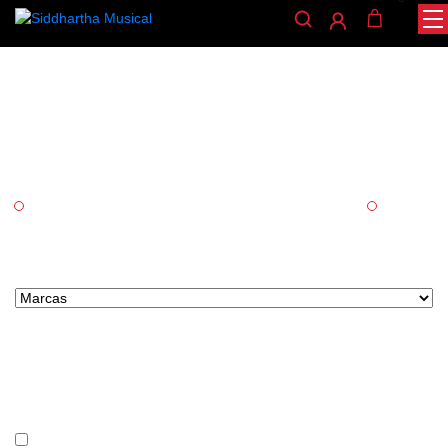
La Bella
/ LA BELLA
INICIO
Categorías
Accesorios
Cuerda
Marcas tipo select
Precio
En stock