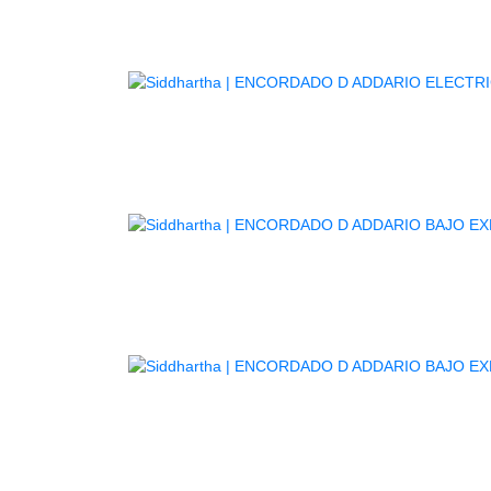
ENC
E
E