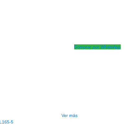
Cuerda redonda niquelada
Tensión: Regular
Calibres de cuerdas: .010, .013,
Hecho en EE. UU. con American
Envasado con tecnología MAP (en
deslustre y garantizar la frescura
Comprar por WhatsApp
Productos
Relacionados
OTADO
ENCORDADO LA BELLA HRS-XL
$
26.000
Ver más
AGOTADO
NCORDADO D ADDARIO BAJO EXL165