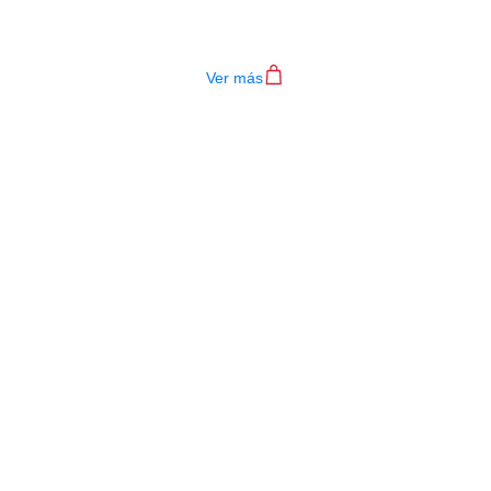
ORDADO D ADDARIO ELECTRICA EX
$
28.000
Ver más