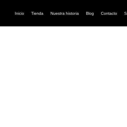
Inicio
Tienda
Nuestra historia
Blog
Contacto
S
/ ENCORDADO LA BELLA HRS-R
TARRA ELECTRICA
encordado-guitarra-elec
ENCORDADO 
Ref: 32001355
$
26.000
Como los juegos más vendidos y 
guitarra eléctrica combinan una r
últimas innovaciones para lograr
todos los géneros musicales y es
guitarra eléctrica son muy brill
con entorchado redondo son extr