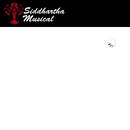
/
/
/
INICIO
ACCESORIOS
ENCORDADO
ENCORDADO GUI
AGOTADO