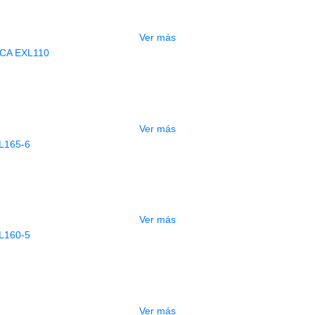
$
118.000
Ver más
AGOTADO
ORDADO D ADDARIO ELECTRICA EX
$
28.000
Ver más
AGOTADO
NCORDADO D ADDARIO BAJO EXL165
$
130.000
Ver más
AGOTADO
NCORDADO D ADDARIO BAJO EXL160
$
118.000
Ver más