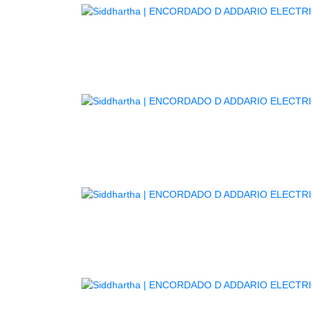
ENCO
ENC
ENC