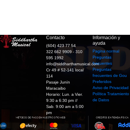
Contacto
Información y
ayuda
(604) 423 77 54
Pagina normal
322 662 9909 - 310
Preguntas
595 1992
frecuentes
info@siddharthamusical.com
Preguntas
Cr 49 # 52-141 local
frecuentes de Gou
114
Preferidos
Pasaje Junín
Aviso de Privacidad
Maracaibo
Política Tratamiento
Horario: Lun. a Vier.
de Datos
9:30 a 6:30 pm //
Sab. 9:00 am a 5:00
pm