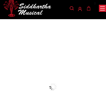
0
/
/
INICIO
ACCESORIOS
ENCORDADOS GUITARRA
/ ENCORDADO LA BELLA 10PH
CLASICA
encordados-guitarra-clasica
ENCORDADO LA BELLA
10PH
Ref: 32001450
$
32.000
El juego 10PH High Tension Silver tiene agudos de