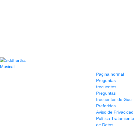
Contacto
Información y
ayuda
(604) 423 77 54
Pagina normal
322 662 9909 - 310
Preguntas
595 1992
frecuentes
info@siddharthamusical.com
Preguntas
Cr 49 # 52-141 local
frecuentes de Gou
114
Preferidos
Pasaje Junín
Aviso de Privacidad
Maracaibo
Política Tratamiento
Horario: Lun. a Vier.
de Datos
9:30 a 6:30 pm //
Sab. 9:00 am a 5:00