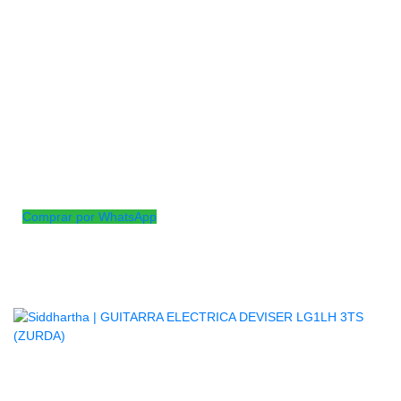
La Yamaha PACIFICA 012 es un nuevo modelo para principiantes 
funciones con componentes artesanales de primer nivel y un timbr
expectativas considerando su ajustado precio. La Yamaha PACIF
reputación por su excelente tono y notable facilidad de interpretaci
cuerpos sinuosos, diseños de mástil atornillado, vibratos retro y se
configuración de pastillas H-S-S (doble-simple-simple).
Comprar por WhatsApp
Productos
Relacionados
AGOTADO
GUITARRA ELECTRICA DEVISER