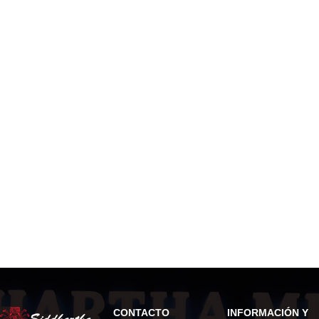
CONTACTO
INFORMACIÓN Y