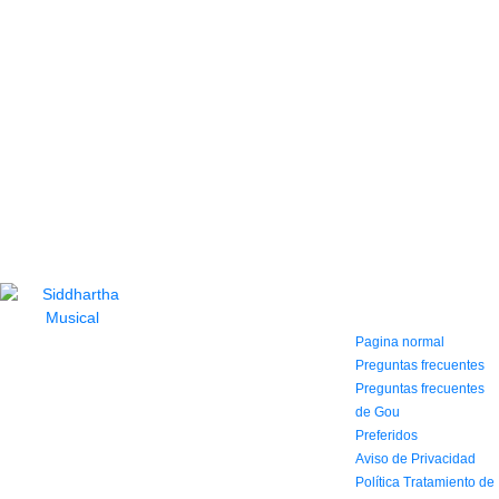
CONTACTO
INFORMACIÓN Y
AYUDA
(604) 423 77 54
322 662 9909 - 310
Pagina normal
595 1992
Preguntas frecuentes
info@siddharthamusical.com
Preguntas frecuentes
Cr 49 # 52-141 local
de Gou
114
Preferidos
Pasaje Junín
Aviso de Privacidad
Maracaibo
Horario: Lun. a Vier.
Política Tratamiento de