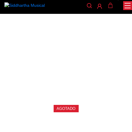
/
/
/ GUITARRA
INICIO
CUERDA
GUITARRAS ELÉCTRICAS
ELECTRICA DEVISER LG1 MRD
guitarras-electricas
GUITARRA ELECTRICA
DEVISER LG1 MRD
Ref: 33001070
$
450.000
AGOTADO