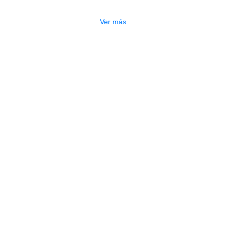
$
440.000
Ver más