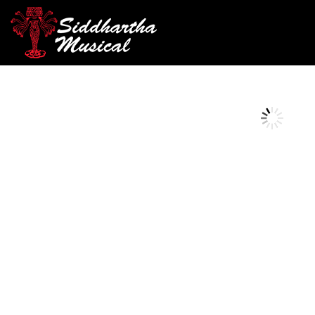
/
/
/ GUITAR
INICIO
CUERDA
GUITARRAS ELÉCTRICAS
AGOTADO