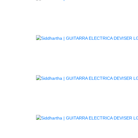
GUITAR
GU
GU
GU