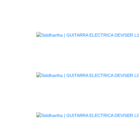
G
GU
G
G