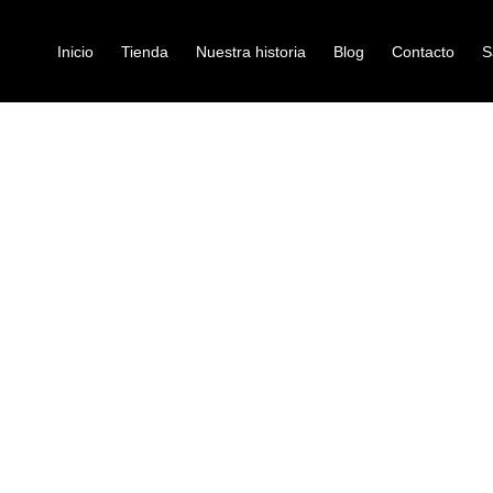
Inicio
Tienda
Nuestra historia
Blog
Contacto
S
RA ELECTRICA DEVISER LG5 BL
guitarras-electricas
GUITARRA E
LG5 BL
Ref: 33001112
$
667.000
Cuando es tiempo de dar esas no
LG5 con su puente flotante esta
Escala 35″
24 trastes