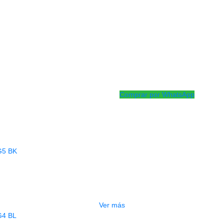
Pastillas Deviser H S H
Puente flotante y seguros de afi
Palanca de teremolo
Maquinaria 6 en linea
Cuerpo de linden
Brazo de maple
Diapason de palo de rosa
Incluye Cable y llave de ajuste
Comprar por WhatsApp
Productos
Relacionados
AGOTADO
UITARRA ELECTRICA DEVISER LG5 
$
700.000
Ver más
AGOTADO