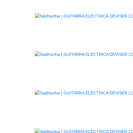
G
G
GUITAR