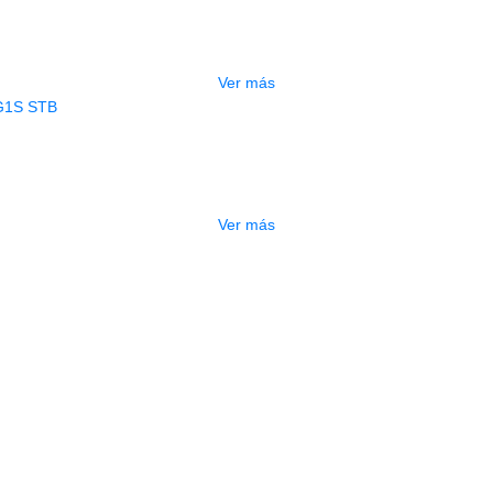
RA ELECTRICA DEVISER LG1LH BK 
$
490.000
Ver más
AGOTADO
ITARRA ELECTRICA DEVISER LG1S 
$
440.000
Ver más