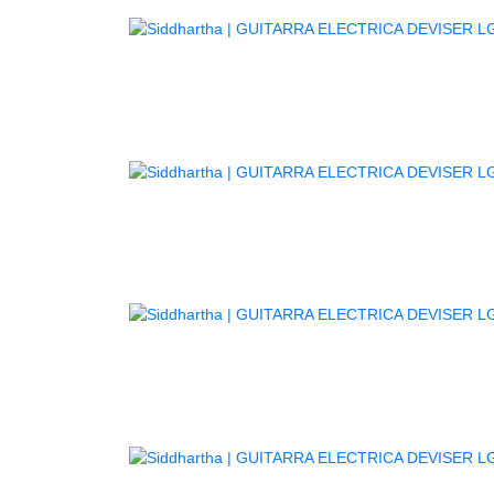
G
G
GUITAR