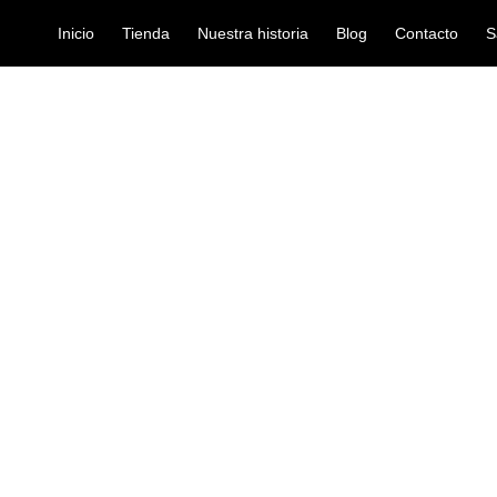
Inicio
Tienda
Nuestra historia
Blog
Contacto
S
RA ELECTRICA DEVISER LG4 BL
guitarras-electricas
GUITARRA E
LG4 BL
Ref: 33002147
$
370.000
Cuerpo
Sólido
Madera Del Cuerpo
Caoba
Acabado
Brillante
Madera Del Mástil
Caoba