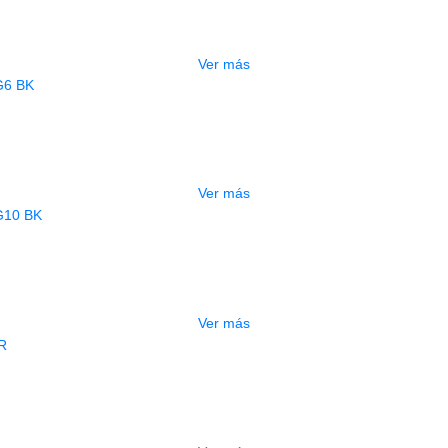
$
670.000
Ver más
AGOTADO
UITARRA ELECTRICA DEVISER LG6 
$
600.000
Ver más
AGOTADO
UITARRA ELECTRICA DEVISER LG10 
$
520.000
Ver más
AGOTADO
KIT GUITARRA ELECTRICA DEVISER
$
682.500