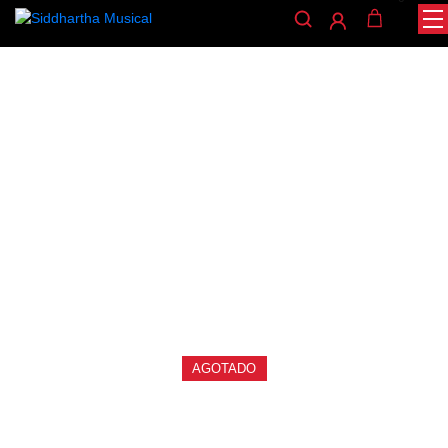
/
/
INICIO
ACCESORIOS
ENCORDADOS GUITARRA
/ ENCORDADO SAVAREZ 570CR
CLASICA
encordados-guitarra-clasica
ENCORDADO SAVAREZ
570CR
Ref: 32003475
$
57.000
AGOTADO
Cuerdas agudas de nailon CRISTAL con cuerdas de