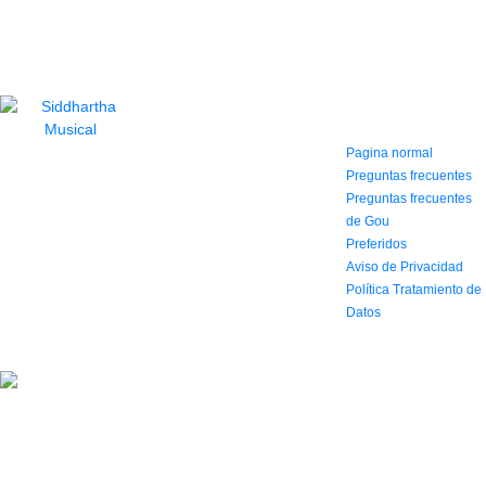
CONTACTO
INFORMACIÓN Y
AYUDA
(604) 423 77 54
322 662 9909 - 310
Pagina normal
595 1992
Preguntas frecuentes
info@siddharthamusical.com
Preguntas frecuentes
Cr 49 # 52-141 local
de Gou
114
Preferidos
Pasaje Junín
Aviso de Privacidad
Maracaibo
Horario: Lun. a Vier.
Política Tratamiento de
9:30 a 6:30 pm // Sab.
Datos
9:00 am a 5:00 pm
2022 Todos los Derechos reservados.
Simbolo agencia digital