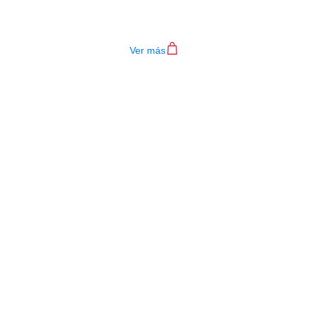
TENSION ALTA
$
92.000
Ver más