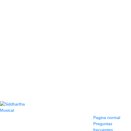
Contacto
Información y
ayuda
(604) 423 77 54
Pagina normal
322 662 9909 - 310
Preguntas
595 1992
frecuentes
info@siddharthamusical.com