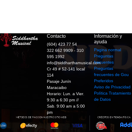
Contacto
Información y
ayuda
(604) 423 77 54
Pagina normal
322 662 9909 - 310
Preguntas
595 1992
frecuentes
info@siddharthamusical.com
Preguntas
Cr 49 # 52-141 local
frecuentes de Gou
114
Preferidos
Pasaje Junín
Aviso de Privacidad
Maracaibo
Política Tratamiento
Horario: Lun. a Vier.
de Datos
9:30 a 6:30 pm //
Sab. 9:00 am a 5:00
pm