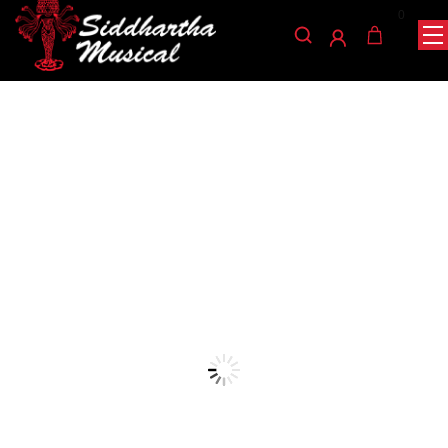
0
/
/
INICIO
ACCESORIOS
ENCORDADOS GUITARRA
/ ENCORDADO SAVAREZ T50J
CLASICA
encordados-guitarra-clasica
ENCORDADO SAVAREZ
T50J
Ref: 32003465
$
93.000
Dos agudos de nailon transparente NEW CRISTAL (E-