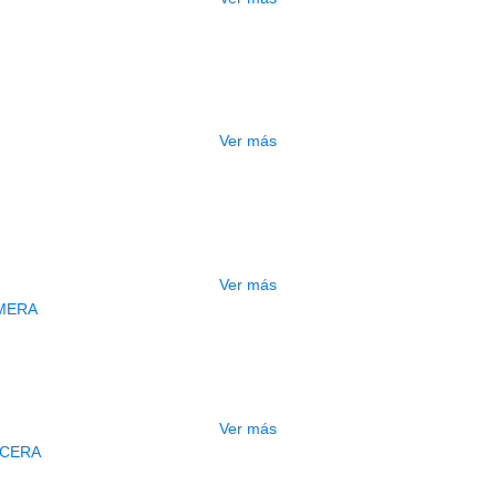
O
CUERDA ALICE AC130-H6
$
3.000
Ver más
O
CUERDA ALICE AC130-H5
$
3.000
Ver más
AGOTADO
UERDA ALICE BAJO A608-M1 PRIME
$
6.000
Ver más