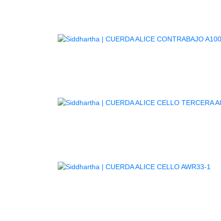
C
C
A