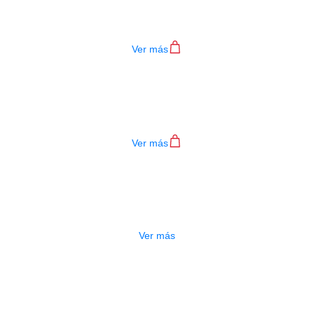
UERDA ALICE BAJO A608-M3 TERCE
$
8.000
Ver más
CUERDA ALICE AW430-042
$
3.500
Ver más
O
CUERDA ALICE AC130-H1
$
1.800
Ver más
CUERDA ALICE BAJO A608-M5
$
9.000