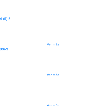
Productos
Relacionados
AGOTADO
UERDA ALICE CONTRABAJO A1006 (5)
$
50.000
Ver más
AGOTADO
UERDA ALICE CELLO TERCERA A806
$
13.000
Ver más
GOTADO
CUERDA ALICE CELLO AWR33-1
$
32.000
Ver más